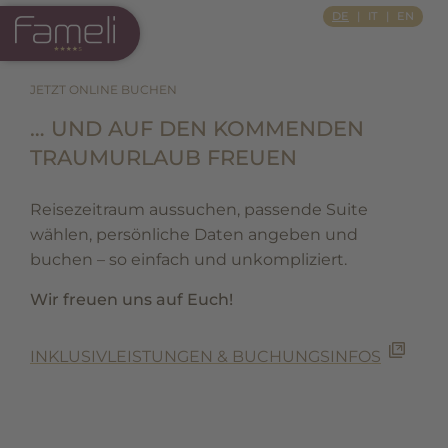
Si Apre In Una Nuova Scheda
DE
IT
EN
JETZT ONLINE BUCHEN
… UND AUF DEN KOMMENDEN
TRAUMURLAUB FREUEN
Reisezeitraum aussuchen, passende Suite
wählen, persönliche Daten angeben und
buchen – so einfach und unkompliziert.
Wir freuen uns auf Euch!
INKLUSIVLEISTUNGEN & BUCHUNGSINFOS