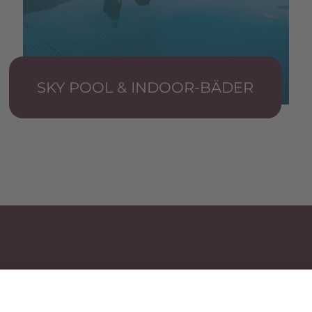
SKY POOL & INDOOR-BÄDER
E