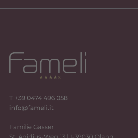
Si Apre In Una Nuova Scheda
Si Apre In Una Nuova Scheda
T +39 0474 496 058
info@fameli.it
Familie Gasser
St. Ägidius-Weg 13 | I-39030 Olang