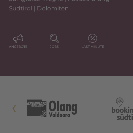
Südtirol | Dolomiten
ANGEBOTE
JOBS
LAST MINUTE
Si Apre In Una Nuova Scheda
Si Apre In Una Nuova Scheda