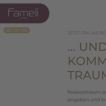
Si Apre In Una Nuova Scheda
DE
IT
EN
JETZT ONLINE B
… UND
KOMM
TRAU
Reisezeitraum a
angeben und buc