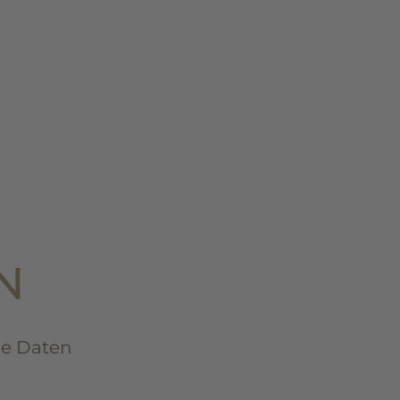
N
he Daten