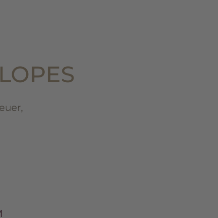
SLOPES
euer,
M