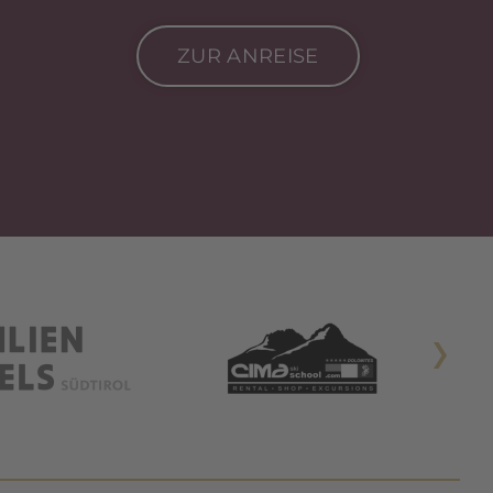
ZUR ANREISE
Si Apre In Una Nuova Scheda
Si Apre 