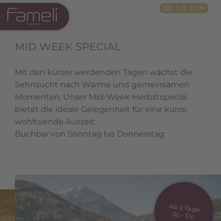
Si Apre In Una Nuova Scheda
DE
IT
EN
MID WEEK SPECIAL
Mit den kürzer werdenden Tagen wächst die
Sehnsucht nach Wärme und gemeinsamen
Momenten. Unser Mid-Week-Herbstspecial
bietet die ideale Gelegenheit für eine kurze,
wohltuende Auszeit.
Buchbar von Sonntag bis Donnerstag.
Ab 2 Tage
So - Do