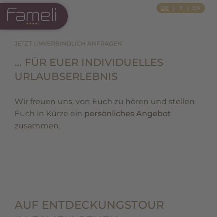
Si Apre In Una Nuova Scheda
DE
IT
EN
JETZT UNVERBINDLICH ANFRAGEN
… FÜR EUER INDIVIDUELLES
URLAUBSERLEBNIS
Wir freuen uns, von Euch zu hören und stellen
Euch in Kürze ein
persönliches Angebot
zusammen.
AUF ENTDECKUNGSTOUR