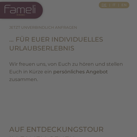
Si Apre In Una Nuova Scheda
DE
IT
EN
JETZT UNVERBINDLICH ANFRAGEN
… FÜR EUER INDIVIDUELLES
URLAUBSERLEBNIS
Wir freuen uns, von Euch zu hören und stellen
Euch in Kürze ein
persönliches Angebot
zusammen.
AUF ENTDECKUNGSTOUR